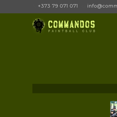
+373 79 071 071
info@com