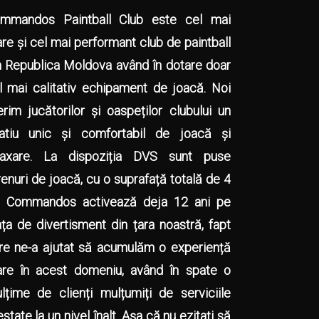
mmandos Paintball Club este cel mai
re și cel mai performant club de paintball
n Republica Moldova având în dotare doar
l mai calitativ echipament de joacă. Noi
erim jucătorilor și oaspeților clubului un
atiu unic și comfortabil de joacă și
laxare. La dispoziția DVS sunt puse
renuri de joacă, cu o suprafață totală de 4
. Commandos activează deja 12 ani pe
ața de divertisment din țara noastră, fapt
re ne-a ajutat să acumulăm o experiență
re în acest domeniu, având în spate o
lțime de clienți mulțumiți de serviciile
estate la un nivel înalt. Așa că nu ezitați să