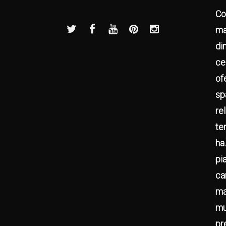
Co
ma
di
ce
of
sp
re
te
ha
pi
ca
ma
mu
pr